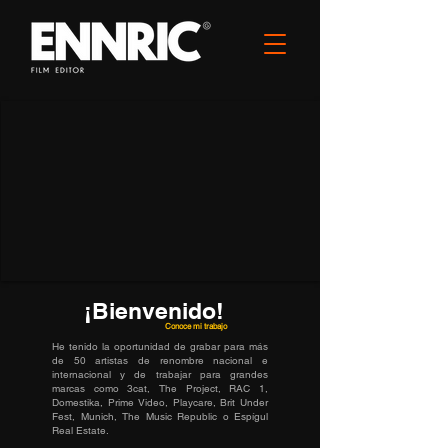
¡Bienvenido!
Conoce mi trabajo
He tenido la oportunidad de grabar para más
de 50 artistas de renombre nacional e
internacional y de trabajar para grandes
marcas como 3cat, The Project, RAC 1,
Domestika, Prime Video, Playcare, Brit Under
Fest, Munich, The Music Republic o
Espígul
Real Estate.